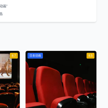
动画"
品
8.7
日本动画
8.5