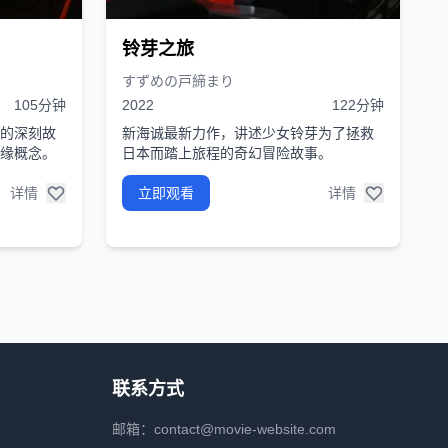
铃芽之旅
すずめの戸締まり
105分钟
2022
122分钟
的深刻故
新海诚最新力作，讲述少女铃芽为了拯救
缘概念。
日本而踏上旅程的奇幻冒险故事。
详情
立即观看
详情
联系方式
邮箱：contact@movie-website.com