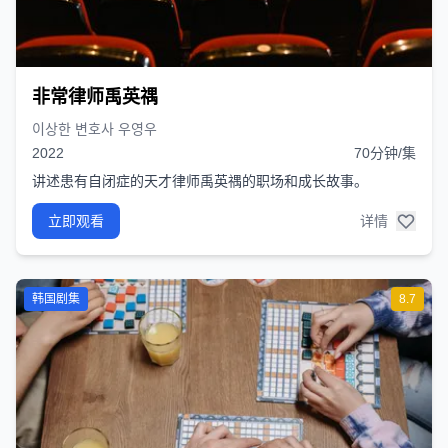
非常律师禹英禑
이상한 변호사 우영우
2022
70分钟/集
讲述患有自闭症的天才律师禹英禑的职场和成长故事。
立即观看
详情
韩国剧集
8.7