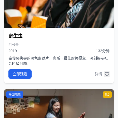
寄生虫
기생충
2019
132分钟
奉俊昊执导的黑色幽默片，奥斯卡最佳影片得主，深刻揭示社
会阶级问题。
立即观看
详情
韩国电影
8.5