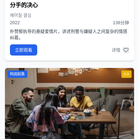
分手的决心
헤어질 결심
2022
138分钟
朴赞郁执导的悬疑爱情片，讲述刑警与嫌疑人之间复杂的情感
纠葛。
立即观看
详情
韩国剧集
8.8