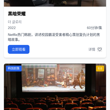
黑暗荣耀
더 글로리
2022
60分钟/集
Netflix热门韩剧，讲述校园霸凌受害者精心策划复仇计划的黑
暗故事。
立即观看
详情
韩国剧集
8.6