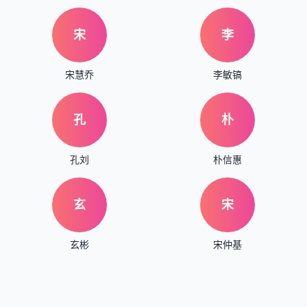
宋
李
宋慧乔
李敏镐
孔
朴
孔刘
朴信惠
玄
宋
玄彬
宋仲基